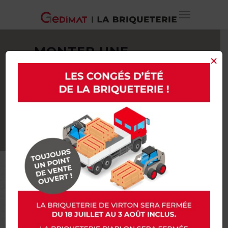
MONTER UNE
×
CLOISON EN
PLAQUES DE PLATRE,
OUI, VOUS POUVEZ
LE FAIRE !
AMÉNAGER DES ESPACES
DANS SON HABITATION.