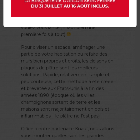
Attention, cet article est destiné aux
bricoleurs les plus aguerris ! Ne monte pas
une cloison qui veut (enfin, sauf si vous
voulez vous lancer, il faut bien une
première fois à tout)
Pour diviser un espace, aménager une
partie de votre habitation ou refaire des
murs bien propres et droits, les cloisons en
plaques de plâtre sont les meilleurs
solutions. Rapide, relativement simple et
peu coûteuse, cette méthode a été créée
et brevetée aux Etats-Unis à la fin des
années 1890 (époque où les villes
champignons sortent de terre et les
maisons sont majoritairement en bois et
inflammables – le plâtre ne l’est pas).
Grâce à notre partenaire Knauf, nous allons
vous montrer quelles sont les grandes