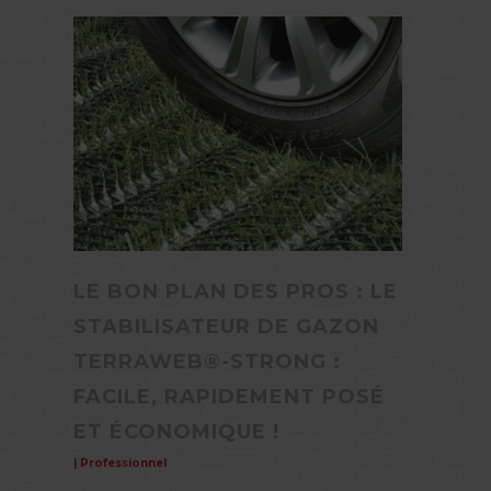
LE BON PLAN DES PROS : LE
STABILISATEUR DE GAZON
TERRAWEB®-STRONG :
FACILE, RAPIDEMENT POSÉ
ET ÉCONOMIQUE !
|
Professionnel