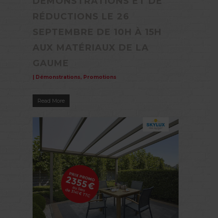
DÉMONSTRATIONS ET DE
RÉDUCTIONS LE 26
SEPTEMBRE DE 10H À 15H
AUX MATÉRIAUX DE LA
GAUME
|
Démonstrations
,
Promotions
Read More