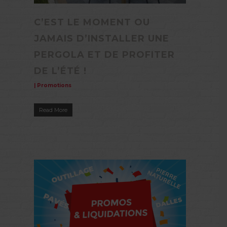
C’EST LE MOMENT OU
JAMAIS D’INSTALLER UNE
PERGOLA ET DE PROFITER
DE L’ÉTÉ !
|
Promotions
Read More