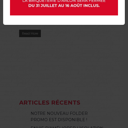
NOTRE NOUVEAU FOLDER
PROMO EST DISPONIBLE !
|
Conseils
,
Informations
,
Particuliers
,
Promotions
Read More
ARTICLES RÉCENTS
NOTRE NOUVEAU FOLDER
PROMO EST DISPONIBLE !