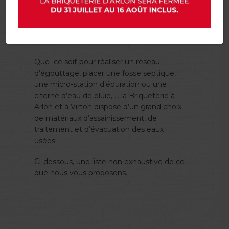
L’ÉVACUATION DES
EAUX USÉES
Que
ce soit pour réaliser un réseau
d’égouttage, placer une fosse septique,
une micro-station d’épuration ou une
citerne d’eau de pluie, … la Briqueterie à
Arlon et à Virton dispose d’un grand choix
de matériaux d’assainissement, de
traitement et d’évacuation des eaux
usées.
Ci-dessous, une liste non exhaustive de ce
que nous vous proposons.