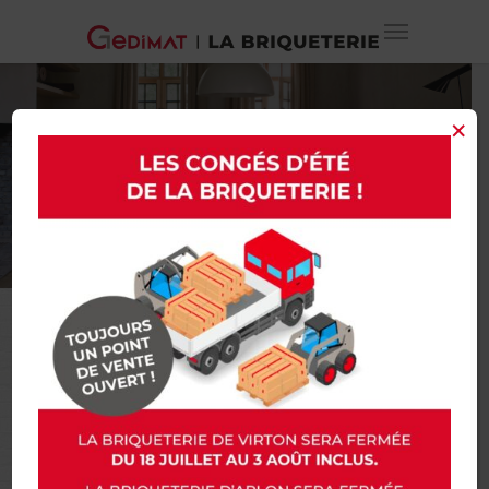
×
CHOISISSEZ LE SOL
DONT VOUS RÊVEZ !
Dans leurs showrooms, la Briqueterie à
Arlon et à Virton vous propose la marque
Quick-Step, ses sols stratifiés, sols en vinyle
ainsi que ses parquets authentiques. Quel