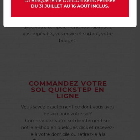
que soit votre projet, nos conseillers sont à
votre écoute afin de déterminer quel
produit Quick Step s’accorde au mieux
avec votre tempérament, vos habitudes,
vos impératifs, vos envie et surtout, votre
budget.
COMMANDEZ VOTRE
SOL QUICKSTEP EN
LIGNE
Vous savez exactement ce dont vous avez
besoin pour votre sol?
Commandez votre sol directement sur
notre e-shop en quelques clics et recevez-
le à votre domicile ou retirez-le à la