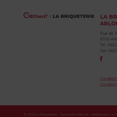
LA BR
ARLO
Rue de To
6700 A
Tél.: 063/
Fax: 063/
Condition
Conditio
© 2026 La Briqueterie. • Tous droits réservés • Website par La 