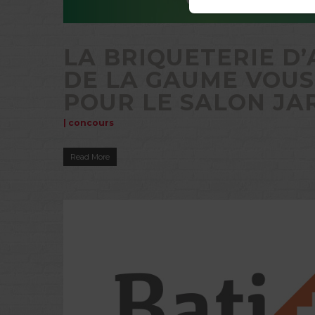
LA BRIQUETERIE D
DE LA GAUME VOUS
POUR LE SALON JA
|
concours
Read More