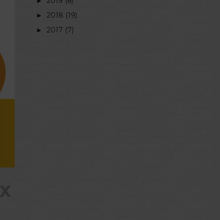
►
2019 (6)
►
2018 (19)
►
2017 (7)
UX