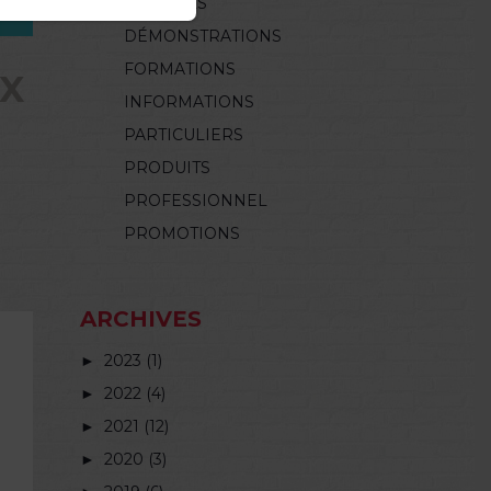
CONSEILS
DÉMONSTRATIONS
FORMATIONS
UX
INFORMATIONS
PARTICULIERS
PRODUITS
PROFESSIONNEL
PROMOTIONS
ARCHIVES
►
2023 (1)
►
2022 (4)
►
2021 (12)
►
2020 (3)