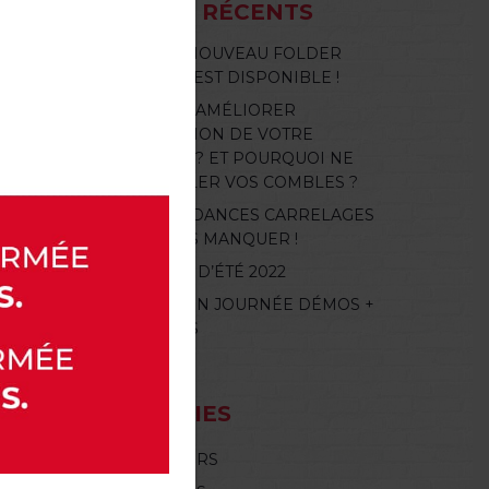
ARTICLES RÉCENTS
NOTRE NOUVEAU FOLDER
PROMO EST DISPONIBLE !
ENVIE D’AMÉLIORER
L’ISOLATION DE VOTRE
MAISON ? ET POURQUOI NE
PAS ISOLER VOS COMBLES ?
LES TENDANCES CARRELAGES
À NE PAS MANQUER !
CONGÉS D’ÉTÉ 2022
CE 23 JUIN JOURNÉE DÉMOS +
PROMOS
CATÉGORIES
CONCOURS