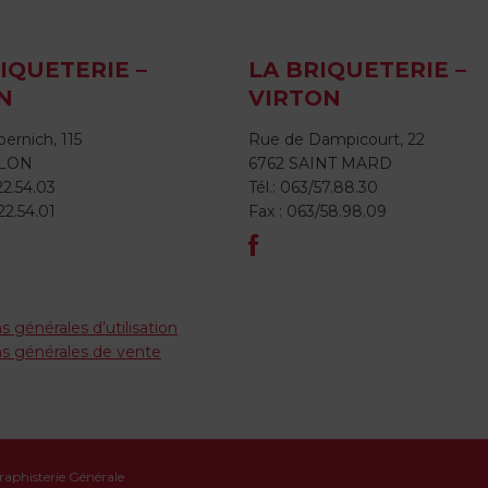
IQUETERIE –
LA BRIQUETERIE –
N
VIRTON
ernich, 115
Rue de Dampicourt, 22
RLON
6762 SAINT MARD
22.54.03
Tél.: 063/57.88.30
22.54.01
Fax : 063/58.98.09
s générales d’utilisation
ns générales de vente
Graphisterie Générale