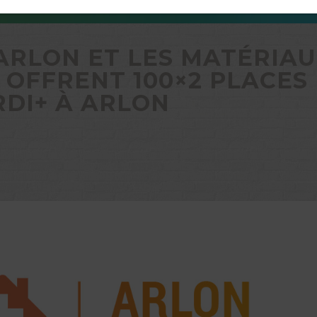
’ARLON ET LES MATÉRIA
 OFFRENT 100×2 PLACES
RDI+ À ARLON