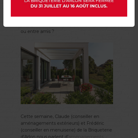
Le soleil fait enfin son apparition ! Et quoi
de plus agréable qu’une belle terrasse,
pour profiter de bons moments en famille
ou entre amis ?
Cette semaine, Claude (conseiller en
aménagements extérieurs) et Frédéric
(conseiller en menuiserie) de la Briqueterie
d’Arlon nous parlent d’
aménagements