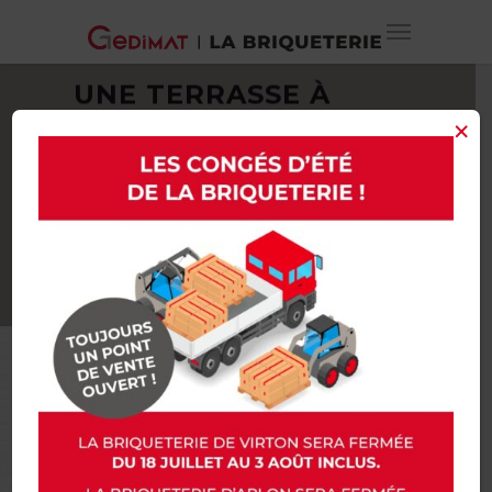
UNE TERRASSE À
×
CONSTRUIRE VOUS-
MÊME OU PAR DES
PROS ? NOUS AVONS
LES CONSEILS QU’IL
VOUS FAUT !
Une terrasse à construire vous-même
ou par des pros ? Nous avons les
conseils qu’il vous faut !