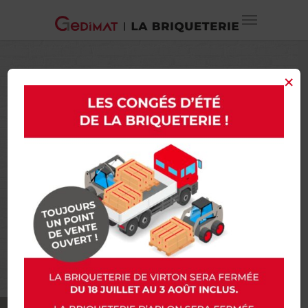
×
Pare Bain 3 volets
140cm
50€
pare-bain 140 de long sur 140 de haut
acrylique opaque
RÉSERVER CE LOT