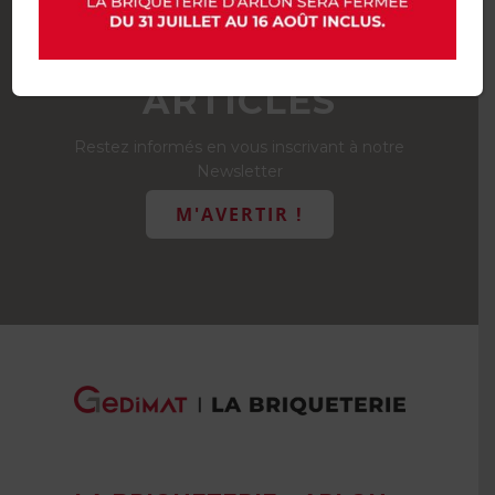
NOUVEAUX
ARTICLES
Restez informés en vous inscrivant à notre
Newsletter
M'AVERTIR !