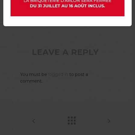
LEAVE A REPLY
You must be
logged in
to post a
comment.