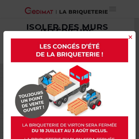
ISOLER DES MURS
INTÉRIEURS
×
(GEDIMAT) – MA
MAISON DE A À Z
octobre 27, 2017